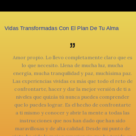
Vidas Transformadas Con El Plan De Tu Alma
 ese
Amor propio. Lo llevo completamente claro que es
 algo
lo que necesito. Llena de mucha luz, mucha
energía, mucha tranquilidad y paz, muchísima paz.
 dar
Las experiencias vividas es más que todo el reto de
r mi
confrontarte, hacer y dar la mejor versión de ti a
r que
niveles que quizás tú nunca puedes comprender
 esa
que lo puedes lograr. Es el hecho de confrontarte
y qué
a ti mismo y conocer y abrir la mente a todas las
 esa
instrucciones que nos han dado que han sido
puedo
maravillosas y de alta calidad. Desde mi punto de